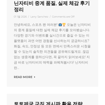
닌자티비 중계 품질, 실제 체감 후기
정리
01 1월 2026
/
Larry Sanchez
/
Comments are Off
안녕하세요, 스포츠 팬 여러분!
오늘은 닌자티비
의 중계 품질에 대한 실제 체감 후기를 모아봤습니다.
다양한 경기와 이벤트를 실시간으로 즐길 수 있는 이
플랫폼이 과연 어떤 경험을 선사하는지 궁금하시죠?
화질, 속도, 안정성 등 모든 면에서 만족스러운 시청을
할 수 있는지 솔직한 의견들을 공유해드릴게요. 끊김
없는 생중계를 원하신다면, 꼭 끝까지 읽어보세요! 지
금 바로 닌자티비의 매력을 파헤쳐봅시다! 닌자티비
란...
READ MORE
토토제국 구직 게시판 활용 전략